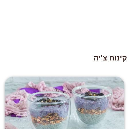
קינוח צ'יה