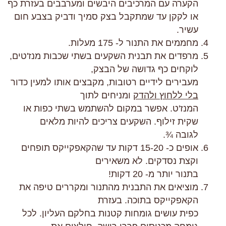
הקערה עם המרכיבים היבשים ומערבבים בעזרת כף
או לקקן עד שמתקבל בצק סמיך ודביק בצבע חום
עשיר.
מחממים את התנור ל- 175 מעלות.
מרפדים את תבנית השקעים בשתי שכבות מנז'טים,
לוקחים כף גדושה של הבצק,
מעבירים לידיים רטובות, מקבצים אותו למעין כדור
בלי ללחוץ ולהדק
ומניחים לתוך
המנז'ט. אפשר במקום להשתמש בשתי כפות או
שקית זילוף. השקעים צריכים להיות מלאים
לגובה ¾.
אופים כ- 15-20 דקות עד שהקאפקייקס תופחים
וקצת נסדקים. לא משאירים
בתנור יותר מ- 20 דקות!
מוציאים את התבנית מהתנור ומקררים טיפה את
הקאפקייקס בתוכה. בעזרת
כפית עושים גומחות קטנות בחלקם העליון. לכל