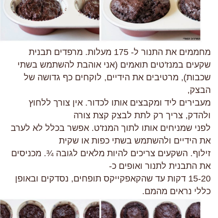
מחממים את התנור ל- 175 מעלות. מרפדים תבנית
שקעים במנז'טים תואמים (אני אוהבת להשתמש בשתי
שכבות), מרטיבים את הידיים, לוקחים כף גדושה של
הבצק,
מעבירים ליד ומקבצים אותו לכדור. אין צורך ללחוץ
ולהדק, צריך רק לתת לבצק קצת צורה
לפני שמניחים אותו לתוך המנז'ט. אפשר בכלל לא לערב
את הידיים ולהשתמש בשתי כפות או שקית
זילוף. השקעים צריכים להיות מלאים לגובה ¾. מכניסים
את התבנית לתנור ואופים כ-
15-20 דקות עד שהקאפקייקס תופחים, נסדקים ובאופן
כללי נראים מהמם.