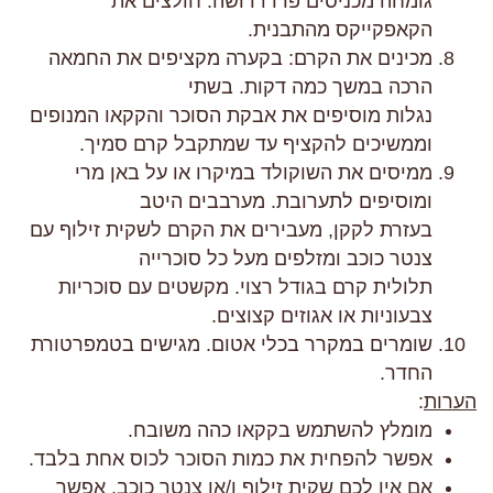
גומחה מכניסים פררו רושה. חולצים את
הקאפקייקס מהתבנית.
מכינים את הקרם: בקערה מקציפים את החמאה
הרכה במשך כמה דקות. בשתי
נגלות מוסיפים את אבקת הסוכר והקקאו המנופים
וממשיכים להקציף עד שמתקבל קרם סמיך.
ממיסים את השוקולד במיקרו או על באן מרי
ומוסיפים לתערובת. מערבבים היטב
בעזרת לקקן, מעבירים את הקרם לשקית זילוף עם
צנטר כוכב ומזלפים מעל כל סוכרייה
תלולית קרם בגודל רצוי. מקשטים עם סוכריות
צבעוניות או אגוזים קצוצים.
שומרים במקרר בכלי אטום. מגישים בטמפרטורת
החדר.
הערות
:
מומלץ להשתמש בקקאו כהה משובח.
אפשר להפחית את כמות הסוכר לכוס אחת בלבד.
אם אין לכם שקית זילוף ו/או צנטר כוכב, אפשר